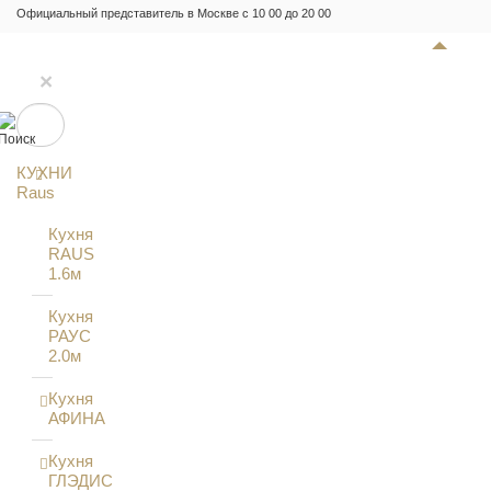
Официальный представитель в Москве с 10 00 до 20 00
×
КУХНИ
Raus
Кухня
RAUS
1.6м
Кухня
РАУС
2.0м
Кухня
АФИНА
Кухня
ГЛЭДИС