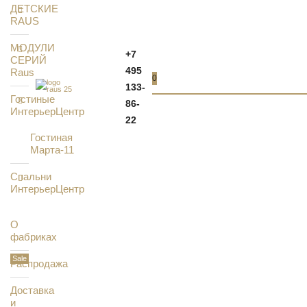
ДЕТСКИЕ
RAUS
МОДУЛИ
+7
СЕРИЙ
495
Raus
0
133-
Гостиные
86-
ИнтерьерЦентр
22
Гостиная
Марта-11
Спальни
ИнтерьерЦентр
О
фабриках
Распродажа
Доставка
и