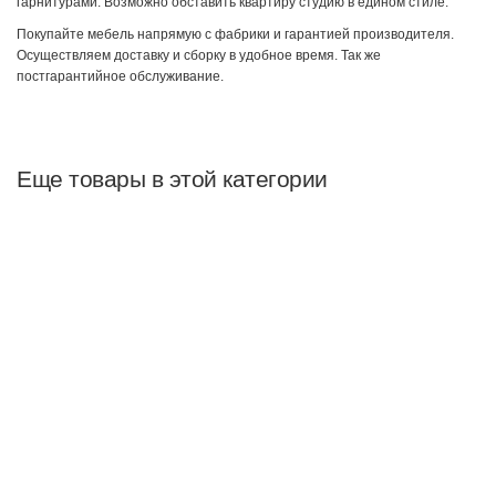
гарнитурами. Возможно обставить квартиру студию в едином стиле.
Покупайте мебель напрямую с фабрики и гарантией производителя.
Осуществляем доставку и сборку в удобное время. Так же
постгарантийное обслуживание.
Еще товары в этой категории
Скидка
Люкс СТ-17 Тумба
Размер ВхШхГ: 380x1650x46 мм
13 431 руб
9 133 руб