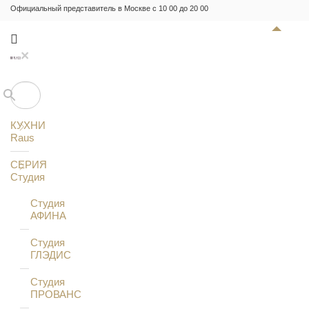
Официальный представитель в Москве с 10 00 до 20 00
×
КУХНИ
Raus
СЕРИЯ
Студия
Студия
АФИНА
Студия
ГЛЭДИС
Студия
ПРОВАНС