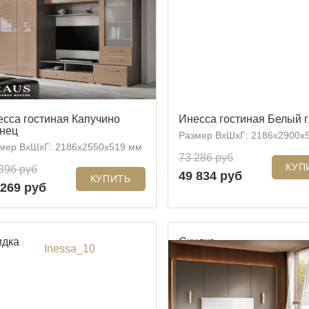
сса гостиная Капучино
Инесса гостиная Белый 
янец
Размер ВхШхГ: 2186x2900x
мер ВхШхГ: 2186x2550x519 мм
73 286 руб
396 руб
49 834 руб
 269 руб
идка
Скидка