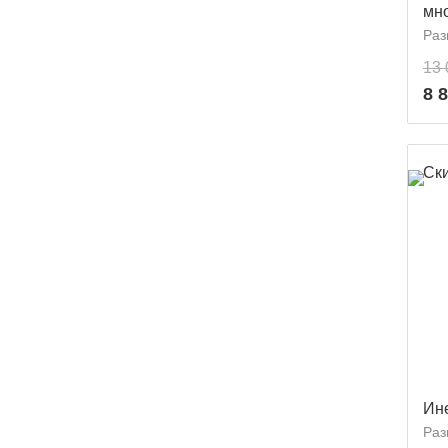
мн
Раз
13 
8 
Ск
Ин
Раз