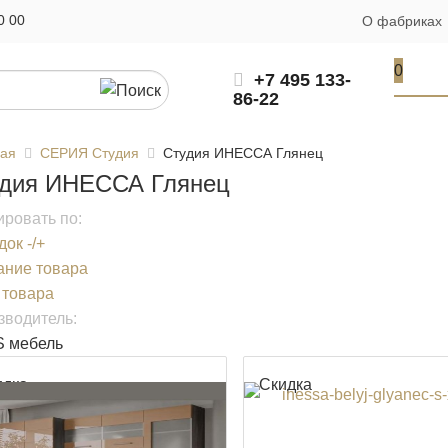
0 00
О фабриках
0
+7 495 133-
86-22
ная
СЕРИЯ Студия
Студия ИНЕССА Глянец
дия ИНЕССА Глянец
ровать по:
ок -/+
ание товара
 товара
зводитель:
 мебель
идка
Скидка