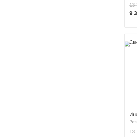
13 
9 
Ск
Ин
Раз
13 