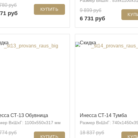
Размер ВхШхГ: 539х1100х3
780 руб
9 899 руб
371 руб
6 731 руб
идка
Скидка
есса СТ-13 Обувница
Инесса СТ-14 Тумба
мер ВхШхГ: 1100x550x317 мм
Размер ВхШхГ: 740x1450x3
774 руб
18 837 руб