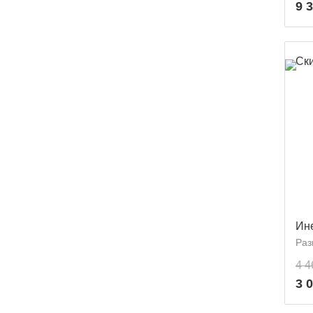
9 
Ск
Ин
Раз
4 4
3 