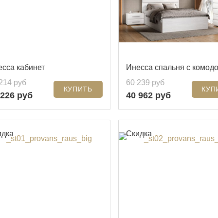
есса кабинет
Инесса спальня с комод
214 руб
60 239 руб
 226 руб
40 962 руб
идка
Скидка