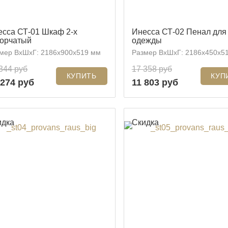
есса СТ-01 Шкаф 2-х
Инесса СТ-02 Пенал для
ворчатый
одежды
мер ВхШхГ: 2186x900x519 мм
Размер ВхШхГ: 2186x450x5
344 руб
17 358 руб
 274 руб
11 803 руб
идка
Скидка