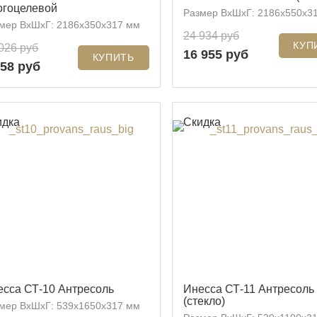
огоцелевой
Размер ВхШхГ: 2186x550x3
мер ВхШхГ: 2186x350x317 мм
24 934 руб
026 руб
16 955 руб
858 руб
идка
Скидка
есса СТ-10 Антресоль
Инесса СТ-11 Антресоль
(стекло)
мер ВхШхГ: 539х1650х317 мм