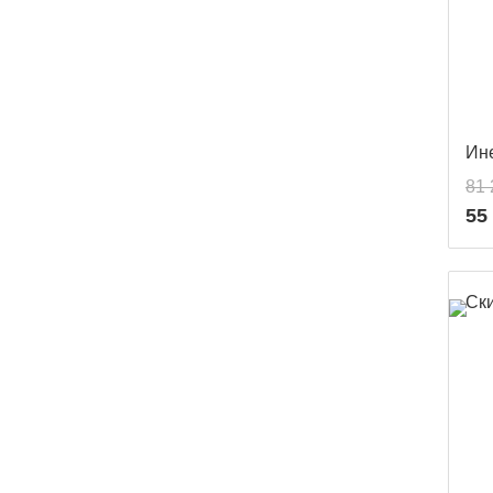
Ин
81 
55
Ск