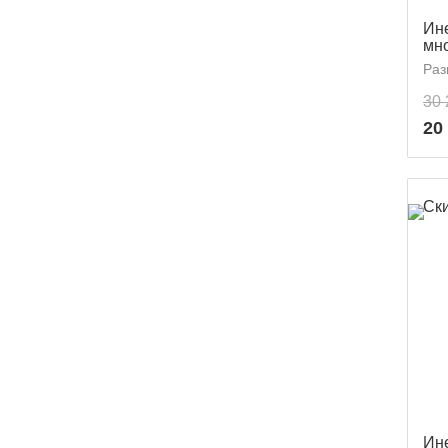
Ин
мн
Раз
30 
20
Ск
Ин