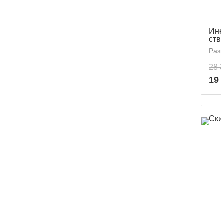
Ин
ст
Раз
28 
19
Ск