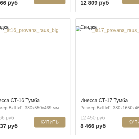
366 руб
12 809 руб
идка
Скидка
есса СТ-16 Тумба
Инесса СТ-17 Тумба
мер ВхШхГ: 380x550x469 мм
Размер ВхШхГ: 380x1650x4
66 руб
12 450 руб
037 руб
8 466 руб