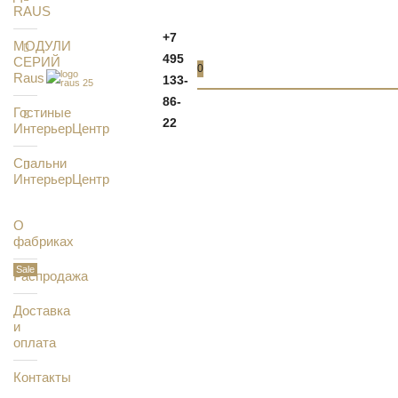
RAUS
+7
МОДУЛИ
495
СЕРИЙ
0
Raus
133-
86-
Гостиные
22
ИнтерьерЦентр
Спальни
ИнтерьерЦентр
О
фабриках
Распродажа
Доставка
и
оплата
Контакты