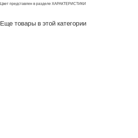
Цвет представлен в разделе ХАРАКТЕРИСТИКИ
Еще товары в этой категории
Скидка
Тесс Шкаф верхний В-300/720
Размер ВхШхГ: 724х300х314
3 540 руб
3 009 руб
Скидка